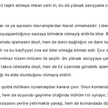
 təşkil etməyə imkan verir ki, bu da yüksək səviyyədə oy
xışlar və ya aqressiv davranışlardan ibarət olmamalıdır. L
soyuqqanlılığınızı saxlaya bilməklə nümayiş etdirilə bilər
rində işləməsini deyil, həm də dərin bağlılığını və daim tə
 və bu keyfiyyət ona əsl lider olmağa kömək edir. Çox va
 inanılmaz nizam-intizamı ilə seçilir. Ən yüksək səviyyəyə
 təkcə istedadla deyil, həm də öz üzərində gündəlik işlə
ı ilə əldə olunduğunu nümayiş etdirir.
 və qolda möhkəm oynamaqdan kənara çıxır. Onun komandaya
 O, həm də soyunub-geyinmə otağında mühüm rol oynayır, 
nksiyasını yerinə yetirməklə yanaşı, həm də komandada