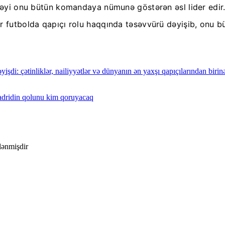
stəyi onu bütün komandaya nümunə göstərən əsl lider edir
sir futbolda qapıçı rolu haqqında təsəvvürü dəyişib, on
şdi: çətinliklər, nailiyyətlər və dünyanın ən yaxşı qapıçılarından birin
adridin qolunu kim qoruyacaq
ələnmişdir