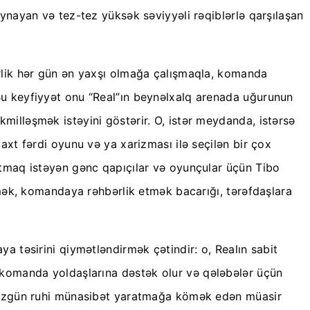
nayan və tez-tez yüksək səviyyəli rəqiblərlə qarşılaşan
iderlik hər gün ən yaxşı olmağa çalışmaqla, komanda
. Bu keyfiyyət onu “Real”ın beynəlxalq arenada uğurunun
kmilləşmək istəyini göstərir. O, istər meydanda, istərsə
xt fərdi oyunu və ya xarizması ilə seçilən bir çox
 çatmaq istəyən gənc qapıçılar və oyunçular üçün Tibo
mək, komandaya rəhbərlik etmək bacarığı, tərəfdaşlara
 təsirini qiymətləndirmək çətindir: o, Realın sabit
komanda yoldaşlarına dəstək olur və qələbələr üçün
 düzgün ruhi münasibət yaratmağa kömək edən müasir