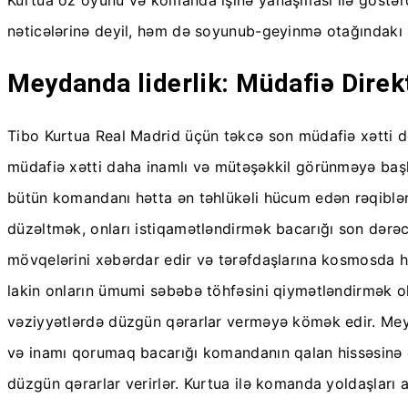
nəticələrinə deyil, həm də soyunub-geyinmə otağındakı a
Meydanda liderlik: Müdafiə Direk
Tibo Kurtua Real Madrid üçün təkcə son müdafiə xətti 
müdafiə xətti daha inamlı və mütəşəkkil görünməyə başla
bütün komandanı hətta ən təhlükəli hücum edən rəqiblər
düzəltmək, onları istiqamətləndirmək bacarığı son dərəcə
mövqelərini xəbərdar edir və tərəfdaşlarına kosmosda hər
lakin onların ümumi səbəbə töhfəsini qiymətləndirmək ol
vəziyyətlərdə düzgün qərarlar verməyə kömək edir. Meyda
və inamı qorumaq bacarığı komandanın qalan hissəsinə öt
düzgün qərarlar verirlər. Kurtua ilə komanda yoldaşları