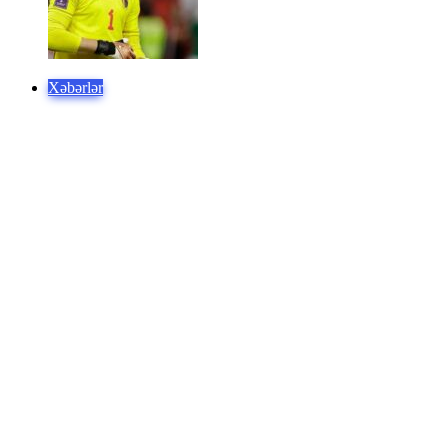
Xəbərlər