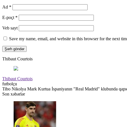
Ad
*
E-poçt
*
Veb sayt
Save my name, email, and website in this browser for the next ti
Thibaut Courtois
Thibaut Courtois
futbolçu
Tibo Nikolya Mark Kurtua İspaniyanın "Real Madrid" klubunda qapıçı 
Son xəbərlər