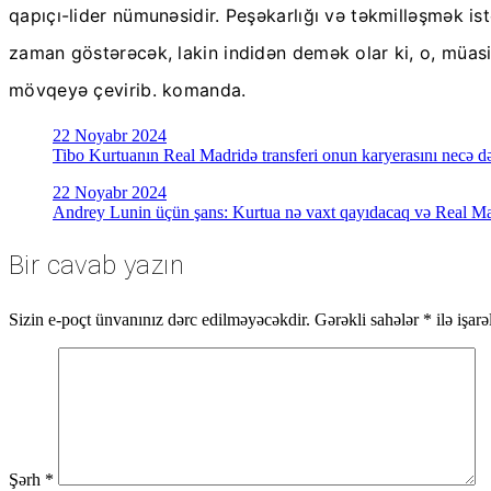
qapıçı-lider nümunəsidir. Peşəkarlığı və təkmilləşmək i
zaman göstərəcək, lakin indidən demək olar ki, o, müa
mövqeyə çevirib. komanda.
Yazı
22 Noyabr 2024
Tibo Kurtuanın Real Madridə transferi onun karyerasını necə dəyi
naviqasiyası
22 Noyabr 2024
Andrey Lunin üçün şans: Kurtua nə vaxt qayıdacaq və Real M
Bir cavab yazın
Sizin e-poçt ünvanınız dərc edilməyəcəkdir.
Gərəkli sahələr
*
ilə işar
Şərh
*