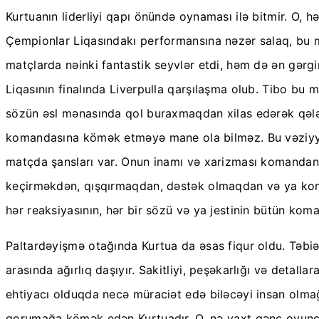
Kurtuanın liderliyi qapı önündə oynaması ilə bitmir. O
Çempionlar Liqasındakı performansına nəzər salaq, bu 
matçlarda nəinki fantastik seyvlər etdi, həm də ən gərgi
Liqasının finalında Liverpulla qarşılaşma olub. Tibo bu m
sözün əsl mənasında qol buraxmaqdan xilas edərək qələb
komandasına kömək etməyə mane ola bilməz. Bu vəziyyət 
matçda şansları var. Onun inamı və xarizması komandanı
keçirməkdən, qışqırmaqdan, dəstək olmaqdan və ya koma
hər reaksiyasının, hər bir sözü və ya jestinin bütün koma
Paltardəyişmə otağında Kurtua da əsas fiqur oldu. Təbi
arasında ağırlıq daşıyır. Sakitliyi, peşəkarlığı və detal
ehtiyacı olduqda necə müraciət edə biləcəyi insan olma
qorumağa kömək edən Kurtuadır. O, nə vaxt gənc oyunçu