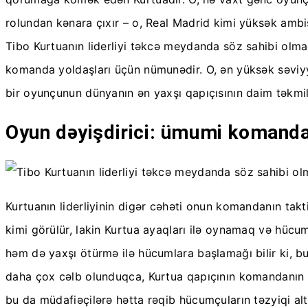
rolundan kənara çıxır – o, Real Madrid kimi yüksək amb
Tibo Kurtuanın liderliyi təkcə meydanda söz sahibi olm
komanda yoldaşları üçün nümunədir. O, ən yüksək səviyy
bir oyunçunun dünyanın ən yaxşı qapıçısının daim təkmi
Oyun dəyişdirici: ümumi komanda 
Kurtuanın liderliyinin digər cəhəti onun komandanın tak
kimi görülür, lakin Kurtua ayaqları ilə oynamaq və hücu
həm də yaxşı ötürmə ilə hücumlara başlamağı bilir ki,
daha çox cəlb olunduqca, Kurtua qapıçının komandanın hüc
bu da müdafiəçilərə hətta rəqib hücumçuların təzyiqi a