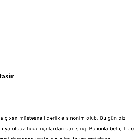
əsir
a çıxan müstəsna liderliklə sinonim olub. Bu gün biz
və ya ulduz hücumçulardan danışırıq. Bununla belə, Tibo
eyni dərəcədə vacib ola bilər, təkcə matçların