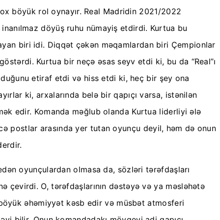
 çox böyük rol oynayır. Real Madridin 2021/2022
inanılmaz döyüş ruhu nümayiş etdirdi. Kurtua bu
layan biri idi. Diqqət çəkən məqamlardan biri Çempionlar
östərdi. Kurtua bir neçə əsas seyv etdi ki, bu da “Real”ı
ğunu etiraf etdi və hiss etdi ki, heç bir şey ona
ar ki, arxalarında belə bir qapıçı varsa, istənilən
ək edir. Komanda məğlub olanda Kurtua liderliyi ələ
ə postlar arasında yer tutan oyunçu deyil, həm də onun
erdir.
edən oyunçulardan olmasa da, sözləri tərəfdaşları
inə çevirdi. O, tərəfdaşlarının dəstəyə və ya məsləhətə
i böyük əhəmiyyət kəsb edir və müsbət atmosferi
əyi bilir. Onun komandadakı mövqeyi adi qapıçı