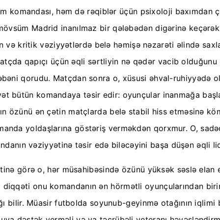
, həm komandası, həm də rəqiblər üçün psixoloji baxımdan
mövsüm Madrid inanılmaz bir qələbədən digərinə keçərək 
n və kritik vəziyyətlərdə belə həmişə nəzarəti əlində sax
atçda qapıçı üçün əqli sərtliyin nə qədər vacib olduğunu g
əni qorudu. Matçdan sonra o, xüsusi əhval-ruhiyyədə oldu
bütün komandaya təsir edir: oyunçular inanmağa başlayırl
n özünü ən çətin matçlarda belə stabil hiss etməsinə köm
nda yoldaşlarına göstəriş verməkdən qorxmur. O, sadəc
ndanın vəziyyətinə təsir edə biləcəyini başa düşən əqli lid
ətinə görə o, hər müsahibəsində özünü yüksək səslə elan 
lara diqqəti onu komandanın ən hörmətli oyunçularından bir
ğı bilir. Müasir futbolda soyunub-geyinmə otağının iqlim
ya dəstək verməli və ya təcrübəli veteranı həvəsləndirm