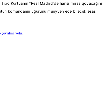
. Tibo Kurtuanın “Real Madrid”də hansı miras qoyacağını
u bütün komandanın uğurunu müəyyən edə biləcək əsas
ə çevrilmə yolu.