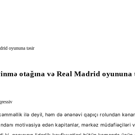
drid oyununa təsir
yinmə otağına və Real Madrid oyununa t
kəmməllik ilə deyil, həm də ənənəvi qapıçı rolundan kənar
andanı motivasiya edən kapitanlar, mərkəz müdafiəçiləri 
 ki, qapıçının liderlik keyfiyyətləri bütün komanda üçün 