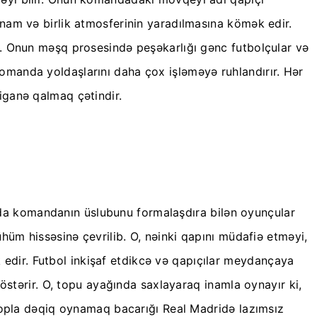
nam və birlik atmosferinin yaradılmasına kömək edir.
r. Onun məşq prosesində peşəkarlığı gənc futbolçular və
manda yoldaşlarını daha çox işləməyə ruhlandırır. Hər
iganə qalmaq çətindir.
larda komandanın üslubunu formalaşdıra bilən oyunçular
hüm hissəsinə çevrilib. O, nəinki qapını müdafiə etməyi,
dir. Futbol inkişaf etdikcə və qapıçılar meydançaya
östərir. O, topu ayağında saxlayaraq inamla oynayır ki,
 topla dəqiq oynamaq bacarığı Real Madridə lazımsız