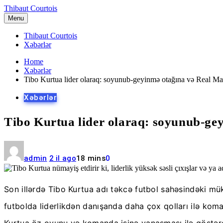
Skip
Thibaut Courtois
to
Menu
content
Thibaut Courtois
Xəbərlər
Home
Xəbərlər
Tibo Kurtua lider olaraq: soyunub-geyinmə otağına və Real Ma
Xəbərlər
Tibo Kurtua lider olaraq: soyunub-ge
admin
2 il ago
18 mins
0
Son illərdə Tibo Kurtua adı təkcə futbol sahəsindəki mü
futbolda liderlikdən danışanda daha çox qolları ilə kom
Kurtua öz oyunu və komanda işinə yanaşması ilə göstərdi