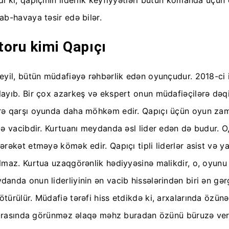
b-havaya təsir edə bilər.
toru kimi Qapıçı
deyil, bütün müdafiəyə rəhbərlik edən oyunçudur. 2018-c
yıb. Bir çox azarkeş və ekspert onun müdafiəçilərə dəqiq
ə qarşı oyunda daha möhkəm edir. Qapıçı üçün oyun zaman
 vacibdir. Kurtuanı meydanda əsl lider edən də budur. O, 
əkət etməyə kömək edir. Qapıçı tipli liderlər asist və ya
maz. Kurtua uzaqgörənlik hədiyyəsinə malikdir, o, oyunu 
nda onun liderliyinin ən vacib hissələrindən biri ən gər
ürülür. Müdafiə tərəfi hiss etdikdə ki, arxalarında özünə
 arasında görünməz əlaqə məhz buradan özünü büruzə verir