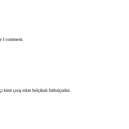
me I comment.
kimi çıxış edən belçikalı futbolçudur.