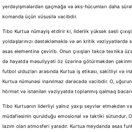
yerdəyişmələrdən qaçmağa və əks-hücumları daha sürətli
komanda üçün xüsusilə vacibdir.
Tibo Kurtua nümayiş etdirir ki, liderlik yüksək səsli çı
yoldaşlarınızı dəstəkləməklə və ən kritik vəziyyətlərdə 
əsas elementinə çevirib. Onun çıxışları təkcə texnika üzə
də həyatda məsuliyyəti öz üzərinə götürməkdən çəkinmir
futbol ulduzları arasında Kurtua iş etikası, sakitliyi və
Kurtua nümunəsi inanılmaz dərəcədə vacibdir. O, uğurun
hörmət və istənilən vəziyyətdə toplanmış qalmaq bacarığ
Tibo Kurtuanın liderliyi yalnız yaxşı seyvlər etməkdən
müdafiəsinin qurulduğu emosional və taktiki sütundur.
lazım olan atmosferi yaradır. Kurtua meydanda əsas fu