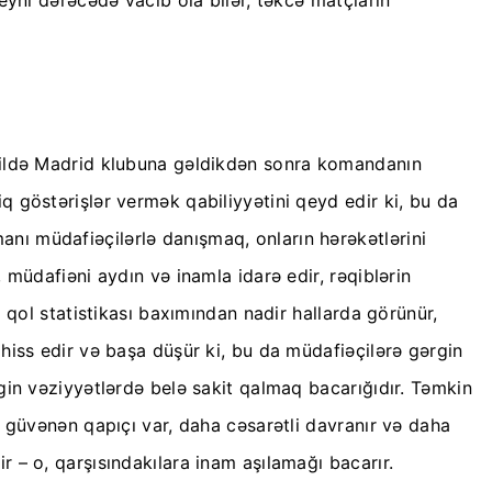
i ildə Madrid klubuna gəldikdən sonra komandanın
 göstərişlər vermək qabiliyyətini qeyd edir ki, bu da
ı müdafiəçilərlə danışmaq, onların hərəkətlərini
müdafiəni aydın və inamla idarə edir, rəqiblərin
 qol statistikası baxımından nadir hallarda görünür,
hiss edir və başa düşür ki, bu da müdafiəçilərə gərgin
gin vəziyyətlərdə belə sakit qalmaq bacarığıdır. Təmkin
 güvənən qapıçı var, daha cəsarətli davranır və daha
 – o, qarşısındakılara inam aşılamağı bacarır.