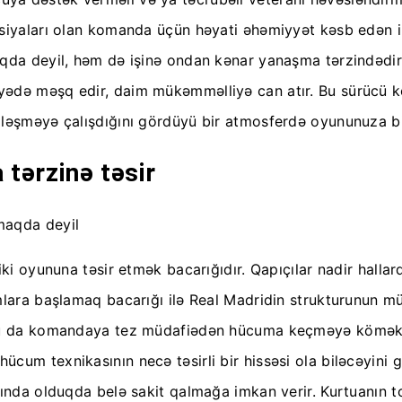
isiyaları olan komanda üçün həyati əhəmiyyət kəsb edən i
aqda deyil, həm də işinə ondan kənar yanaşma tərzindədi
ədə məşq edir, daim mükəmməlliyə can atır. Bu sürücü ko
lləşməyə çalışdığını gördüyü bir atmosferdə oyununuza b
tərzinə təsir
tiki oyununa təsir etmək bacarığıdır. Qapıçılar nadir hal
mlara başlamaq bacarığı ilə Real Madridin strukturunun mü
 bu da komandaya tez müdafiədən hücuma keçməyə kömək e
um texnikasının necə təsirli bir hissəsi ola biləcəyini g
ltında olduqda belə sakit qalmağa imkan verir. Kurtuanın