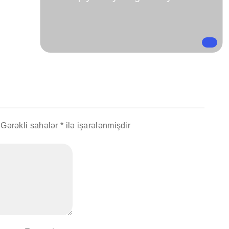
Gərəkli sahələr
*
ilə işarələnmişdir