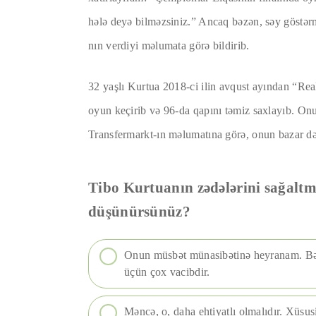
hələ deyə bilməzsiniz.” Ancaq bəzən, səy göstə
nın verdiyi məlumata görə bildirib.
32 yaşlı Kurtua 2018-ci ilin avqust ayından “Re
oyun keçirib və 96-da qapını təmiz saxlayıb. Onu
Transfermarkt-ın məlumatına görə, onun bazar dəy
Tibo Kurtuanın zədələrini sağalt
düşünürsünüz?
Onun müsbət münasibətinə heyranam. Bər
üçün çox vacibdir.
Məncə, o, daha ehtiyatlı olmalıdır. Xüsu