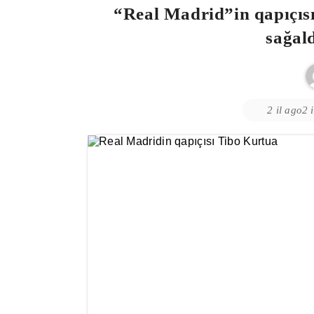
“Real Madrid”in qapıçısı
sağald
2 il ago
2 