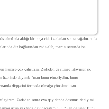
övsümündə aldığı bir neçə ciddi zədədən sonra sağalması ilə
talarında diz bağlarından zədə alıb, martın sonunda isə
n həmişə çox çalışıram. Zədədən qayıtmaq istəyirsənsə,
şin üzərində dayanıb “mən bunu etməliydim, bunu
ənəndə diqqətini formada olmağa yönəltməlisən.
fləyirəm. Zədədən sonra evə qayıdanda dostuma dediyimi
oynamaq üçün vaxtında qayıdacağam.” O, “Sən dəlisən; Bunu