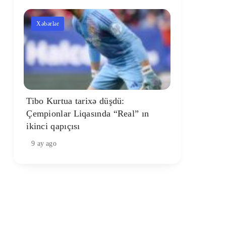
Xəbərlər
Tibo Kurtua tarixə düşdü:
Çempionlar Liqasında “Real” ın
ikinci qapıçısı
9 ay ago