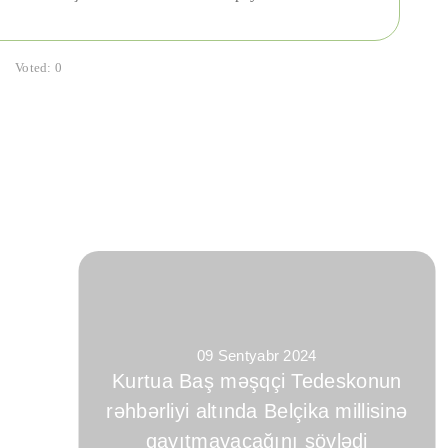
Voted:
0
09 Sentyabr 2024
Kurtua Baş məşqçi Tedeskonun
rəhbərliyi altında Belçika millisinə
qayıtmayacağını söylədi