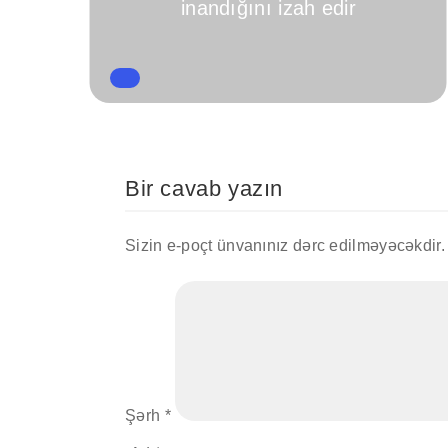
inandığını izah edir
Bir cavab yazın
Sizin e-poçt ünvanınız dərc edilməyəcəkdir.
Şərh
*