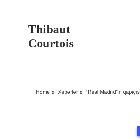
Skip
to
content
Thibaut
Courtois
Home
Xəbərlər
“Real Madrid”in qapıçıs