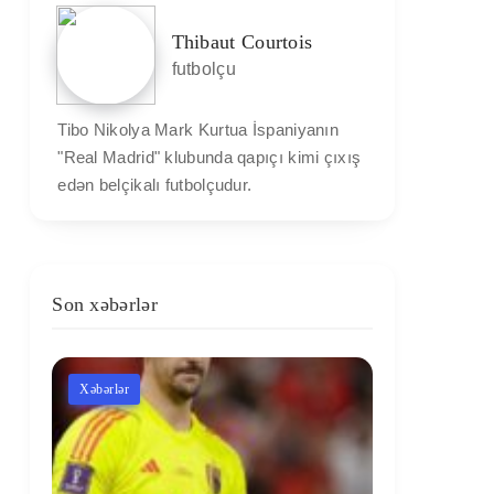
Thibaut Courtois
futbolçu
Tibo Nikolya Mark Kurtua İspaniyanın
"Real Madrid" klubunda qapıçı kimi çıxış
edən belçikalı futbolçudur.
Son xəbərlər
Xəbərlər