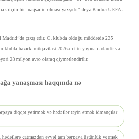
rmək üçün bir məqsədin olması yaxşıdır” deyə Kurtua UEFA-
al Madrid”də çıxış edir. O, klubda olduğu müddətdə 235
n klubla hazırkı müqaviləsi 2026-cı ilin yayına qədərdir və
əri 28 milyon avro olaraq qiymətləndirilir.
mağa yanaşması haqqında nə
paya diqqət yetirmək və hədəflər təyin etmək idmançılar
si hədəflərə çatmazdan əvvəl tam bərpaya üstünlük vermək