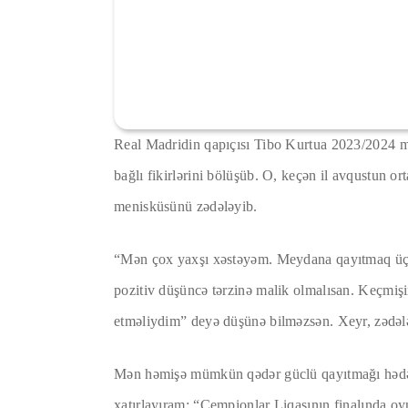
Real Madridin qapıçısı Tibo Kurtua 2023/2024 m
bağlı fikirlərini bölüşüb. O, keçən il avqustun or
menisküsünü zədələyib.
“Mən çox yaxşı xəstəyəm. Meydana qayıtmaq üçü
pozitiv düşüncə tərzinə malik olmalısan. Keçmi
etməliydim” deyə düşünə bilməzsən. Xeyr, zədəl
Mən həmişə mümkün qədər güclü qayıtmağı hədə
xatırlayıram: “Çempionlar Liqasının finalında 