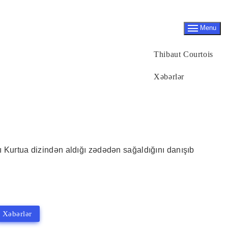
Menu
Thibaut Courtois
Xəbərlər
ı Kurtua dizindən aldığı zədədən sağaldığını danışıb
Xəbərlər