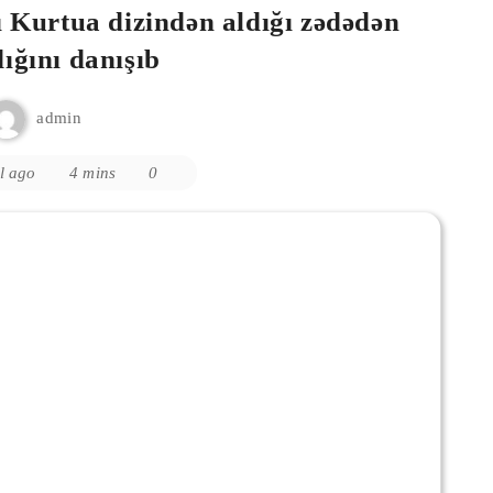
 Kurtua dizindən aldığı zədədən
ığını danışıb
admin
il ago
4 mins
0