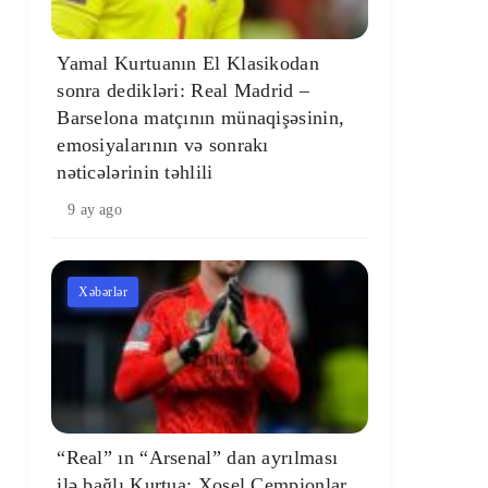
Yamal Kurtuanın El Klasikodan
sonra dedikləri: Real Madrid –
Barselona matçının münaqişəsinin,
emosiyalarının və sonrakı
nəticələrinin təhlili
9 ay ago
Xəbərlər
“Real” ın “Arsenal” dan ayrılması
ilə bağlı Kurtua: Xosel Çempionlar