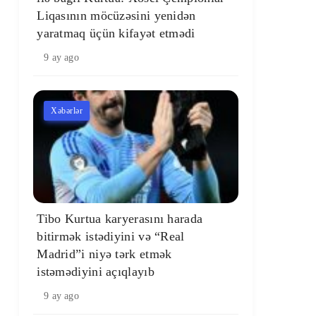
Liqasının möcüzəsini yenidən
yaratmaq üçün kifayət etmədi
9 ay ago
Xəbərlər
Tibo Kurtua karyerasını harada
bitirmək istədiyini və “Real
Madrid”i niyə tərk etmək
istəmədiyini açıqlayıb
9 ay ago