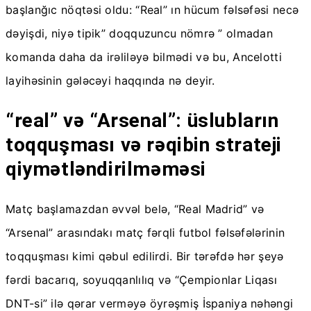
başlanğıc nöqtəsi oldu: “Real” ın hücum fəlsəfəsi necə
dəyişdi, niyə tipik” doqquzuncu nömrə ” olmadan
komanda daha da irəliləyə bilmədi və bu, Ancelotti
layihəsinin gələcəyi haqqında nə deyir.
“real” və “Arsenal”: üslubların
toqquşması və rəqibin strateji
qiymətləndirilməməsi
Matç başlamazdan əvvəl belə, “Real Madrid” və
“Arsenal” arasındakı matç fərqli futbol fəlsəfələrinin
toqquşması kimi qəbul edilirdi. Bir tərəfdə hər şeyə
fərdi bacarıq, soyuqqanlılıq və “Çempionlar Liqası
DNT-si” ilə qərar verməyə öyrəşmiş İspaniya nəhəngi