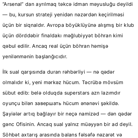
“Arsenal” dan ayrılmaq təkcə idman məyusluğu deyildi
— bu, kursun strateji yenidən nəzərdən keçirilməsi
üçün bir siqnaldır. Avropa böyüklüyünə alışmış bir klub
üçün dörddəbir finaldakı məğlubiyyət böhran kimi
qəbul edilir. Ancaq real üçün böhran həmişə
yenilənmənin başlanğıcıdır.
İlk sual qarşısında duran rəhbərliyi — nə qədər
olmalıdır ki, yeni mərkəz hücum. Təcrübə mövsüm
sübut edib: belə olduqda superstars azn lazımdır
oyunçu bilən завершать hücum ənənəvi şəkildə.
Şayiələr artıq bağlayır bir neçə namizəd — dən qədər
gənc Ofisinin. Ancaq sual yalnız müəyyən bir ad deyil.
Söhbət axtarış arasında balans fəlsəfə nəzarət və