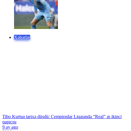
Xəbərlər
Tibo Kurtua tarixə düşdü: Çempionlar Liqasında “Real” ın ikinci
qapıçısı
9 ay ago