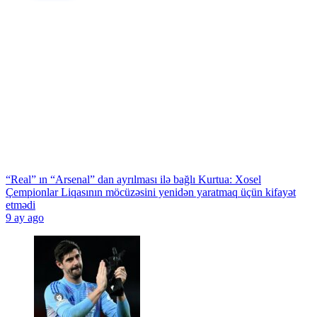
“Real” ın “Arsenal” dan ayrılması ilə bağlı Kurtua: Xosel
Çempionlar Liqasının möcüzəsini yenidən yaratmaq üçün kifayət
etmədi
9 ay ago