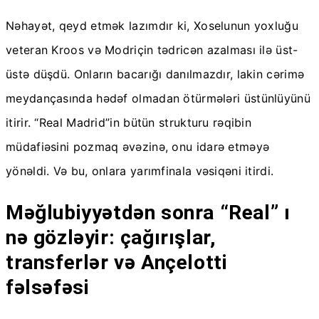
Nəhayət, qeyd etmək lazımdır ki, Xoselunun yoxluğu
veteran Kroos və Modriçin tədricən azalması ilə üst-
üstə düşdü. Onların bacarığı danılmazdır, lakin cərimə
meydançasında hədəf olmadan ötürmələri üstünlüyünü
itirir. “Real Madrid”in bütün strukturu rəqibin
müdafiəsini pozmaq əvəzinə, onu idarə etməyə
yönəldi. Və bu, onlara yarımfinala vəsiqəni itirdi.
Məğlubiyyətdən sonra “Real” ı
nə gözləyir: çağırışlar,
transferlər və Ançelotti
fəlsəfəsi