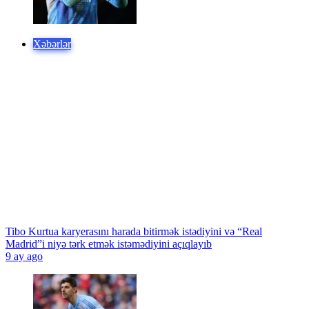
Xəbərlər
Tibo Kurtua karyerasını harada bitirmək istədiyini və “Real
Madrid”i niyə tərk etmək istəmədiyini açıqlayıb
9 ay ago