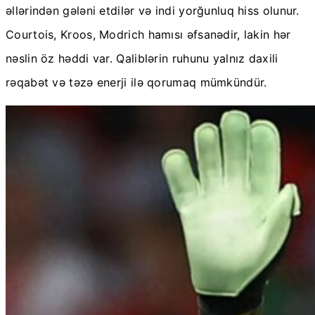
əllərindən gələni etdilər və indi yorğunluq hiss olunur.
Courtois, Kroos, Modrich hamısı əfsanədir, lakin hər
nəslin öz həddi var. Qaliblərin ruhunu yalnız daxili
rəqabət və təzə enerji ilə qorumaq mümkündür.