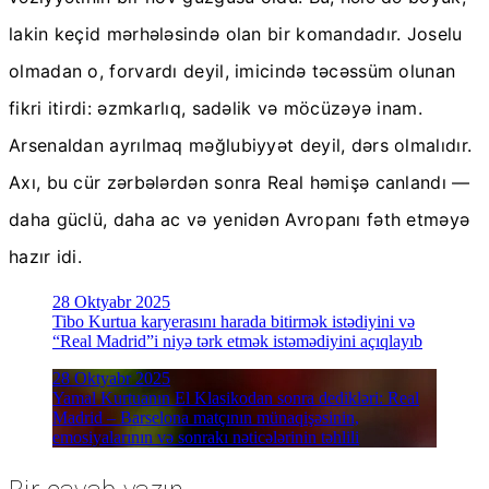
lakin keçid mərhələsində olan bir komandadır. Joselu
olmadan o, forvardı deyil, imicində təcəssüm olunan
fikri itirdi: əzmkarlıq, sadəlik və möcüzəyə inam.
Arsenaldan ayrılmaq məğlubiyyət deyil, dərs olmalıdır.
Axı, bu cür zərbələrdən sonra Real həmişə canlandı —
daha güclü, daha ac və yenidən Avropanı fəth etməyə
hazır idi.
Yazı
28 Oktyabr 2025
Tibo Kurtua karyerasını harada bitirmək istədiyini və
naviqasiyası
“Real Madrid”i niyə tərk etmək istəmədiyini açıqlayıb
28 Oktyabr 2025
Yamal Kurtuanın El Klasikodan sonra dedikləri: Real
Madrid – Barselona matçının münaqişəsinin,
emosiyalarının və sonrakı nəticələrinin təhlili