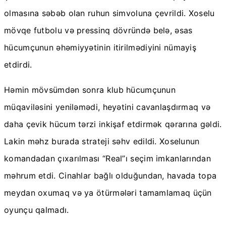
olmasına səbəb olan ruhun simvoluna çevrildi. Xoselu
mövqe futbolu və pressinq dövründə belə, əsas
hücumçunun əhəmiyyətinin itirilmədiyini nümayiş
etdirdi.
Həmin mövsümdən sonra klub hücumçunun
müqaviləsini yeniləmədi, heyətini cavanlaşdırmaq və
daha çevik hücum tərzi inkişaf etdirmək qərarına gəldi.
Lakin məhz burada strateji səhv edildi. Xoselunun
komandadan çıxarılması “Real”ı seçim imkanlarından
məhrum etdi. Cinahlar bağlı olduğundan, havada topa
meydan oxumaq və ya ötürmələri tamamlamaq üçün
oyunçu qalmadı.